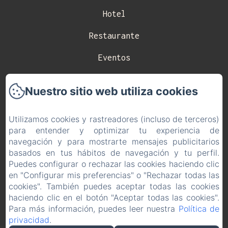
Hotel
Restaurante
Eventos
Celebraciones
Nuestro sitio web utiliza cookies
Contacto
Utilizamos cookies y rastreadores (incluso de terceros)
Política de privacidad
para entender y optimizar tu experiencia de
navegación y para mostrarte mensajes publicitarios
Información legal
basados en tus hábitos de navegación y tu perfil.
Puedes configurar o rechazar las cookies haciendo clic
Información sobre cookies
en "Configurar mis preferencias" o "Rechazar todas las
EN
ES
cookies". También puedes aceptar todas las cookies
haciendo clic en el botón "Aceptar todas las cookies".
Para más información, puedes leer nuestra
Política de
Desarrollado con Amenitiz
privacidad
.