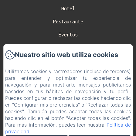
Hotel
Restaurante
Eventos
Celebraciones
Nuestro sitio web utiliza cookies
Contacto
Utilizamos cookies y rastreadores (incluso de terceros)
Política de privacidad
para entender y optimizar tu experiencia de
navegación y para mostrarte mensajes publicitarios
Información legal
basados en tus hábitos de navegación y tu perfil.
Puedes configurar o rechazar las cookies haciendo clic
Información sobre cookies
en "Configurar mis preferencias" o "Rechazar todas las
EN
ES
cookies". También puedes aceptar todas las cookies
haciendo clic en el botón "Aceptar todas las cookies".
Para más información, puedes leer nuestra
Política de
Desarrollado con Amenitiz
privacidad
.