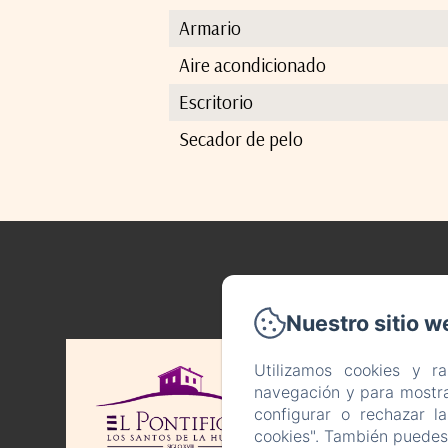
Armario
Aire acondicionado
Escritorio
Secador de pelo
C. d
Nuestro sitio w
Tel
Utilizamos cookies y r
Inic
navegación y para mostra
configurar o rechazar l
Co
cookies". También puedes 