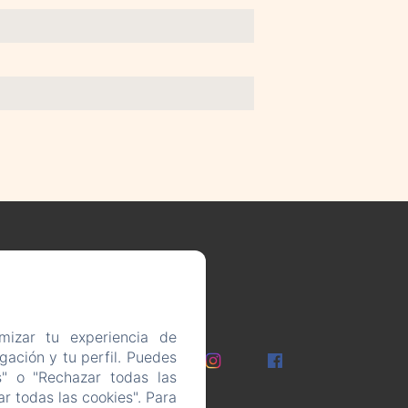
d
mizar tu experiencia de
iones
ación y tu perfil. Puedes
s" o "Rechazar todas las
gal
r todas las cookies". Para