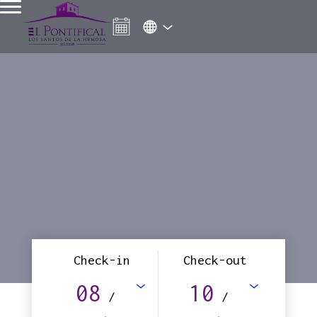
Check-in
Check-out
08
10
/
/